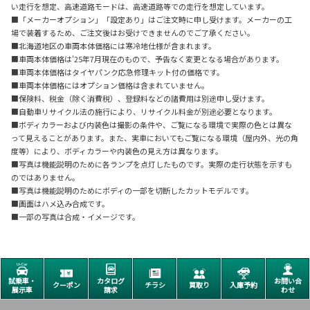
い走行を想定、高速道路モードは、高速道路等での走行を想定しています。
■「メーカーオプション」「設定あり」はご注文時に申し受けます。メーカーの工
場で装着するため、ご注文後はお受けできませんのでご了承ください。
■北海道地区の車両本体価格には寒冷地仕様が含まれます。
■車両本体価格は'25年7月現在のもので、予告なく変更となる場合があります。
■車両本体価格はタイヤパンク応急修理キット付の価格です。
■車両本体価格にはオプション価格は含まれていません。
■保険料、税金（除く消費税）、登録料などの諸費用は別途申し受けます。
■自動車リサイクル法の施行により、リサイクル料金が別途必要となります。
■ボディカラーおよび内装色は撮影の条件や、ご覧になる環境で実際の色とは異な
って見えることがあります。また、実車においてもご覧になる環境（屋内外、光の角
度等）により、ボディカラーや内装色の見え方は異なります。
■写真は機能説明のために各ランプを点灯したものです。実際の走行状態を示すも
のではありません。
■写真は機能説明のためにボディの一部を切断したカットモデルです。
■画面はハメ込み合成です。
■一部の写真は合成・イメージです。
試乗車・
カタログ
お問い合
クーポン
チラシ
買取り
入庫予約
展示車
請求
わせ