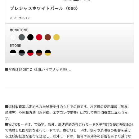
プレシャスホワイトパール〈090〉
メーカーオプション
MONOTONE
BITONE
■写真はSPORT Z（2.5Lハイブリッド車）。
■燃料消費率は定められた試験条件のもとでの値です。お客様の使用環境（気象、
渋滞等）や運転方法（急発進、エアコン使用等）に応じて燃料消費率は異なりま
す。
■WLTCモードは、市街地、郊外、高速道路の各走行モードを平均的な使用時間配分
で構成した国際的な走行モードです。市街地モードは、信号や渋滞等の影響を受け
る比較的低速な走行を想定し、郊外モードは、信号や渋滞等の影響をあまり受けな