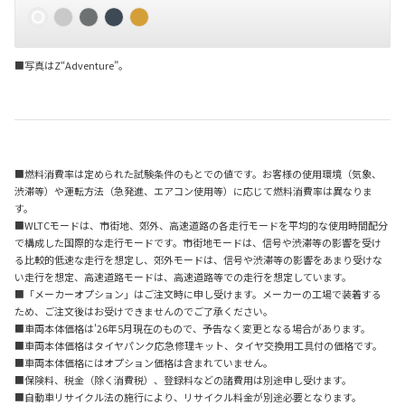
■写真はZ“Adventure”。
■燃料消費率は定められた試験条件のもとでの値です。お客様の使用環境（気象、
渋滞等）や運転方法（急発進、エアコン使用等）に応じて燃料消費率は異なりま
す。
■WLTCモードは、市街地、郊外、高速道路の各走行モードを平均的な使用時間配分
で構成した国際的な走行モードです。市街地モードは、信号や渋滞等の影響を受け
る比較的低速な走行を想定し、郊外モードは、信号や渋滞等の影響をあまり受けな
い走行を想定、高速道路モードは、高速道路等での走行を想定しています。
■「メーカーオプション」はご注文時に申し受けます。メーカーの工場で装着する
ため、ご注文後はお受けできませんのでご了承ください。
■車両本体価格は'26年5月現在のもので、予告なく変更となる場合があります。
■車両本体価格はタイヤパンク応急修理キット、タイヤ交換用工具付の価格です。
■車両本体価格にはオプション価格は含まれていません。
■保険料、税金（除く消費税）、登録料などの諸費用は別途申し受けます。
■自動車リサイクル法の施行により、リサイクル料金が別途必要となります。