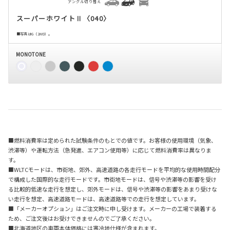
アングル切り替え
スーパーホワイトⅡ〈040〉
■写真はG（2WD）。
MONOTONE
■燃料消費率は定められた試験条件のもとでの値です。お客様の使用環境（気象、
渋滞等）や運転方法（急発進、エアコン使用等）に応じて燃料消費率は異なりま
す。
■WLTCモードは、市街地、郊外、高速道路の各走行モードを平均的な使用時間配分
で構成した国際的な走行モードです。市街地モードは、信号や渋滞等の影響を受け
る比較的低速な走行を想定し、郊外モードは、信号や渋滞等の影響をあまり受けな
い走行を想定、高速道路モードは、高速道路等での走行を想定しています。
■「メーカーオプション」はご注文時に申し受けます。メーカーの工場で装着する
ため、ご注文後はお受けできませんのでご了承ください。
■北海道地区の車両本体価格には寒冷地仕様が含まれます。