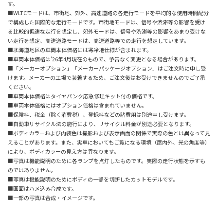
す。
■WLTCモードは、市街地、郊外、高速道路の各走行モードを平均的な使用時間配分
で構成した国際的な走行モードです。市街地モードは、信号や渋滞等の影響を受け
る比較的低速な走行を想定し、郊外モードは、信号や渋滞等の影響をあまり受けな
い走行を想定、高速道路モードは、高速道路等での走行を想定しています。
■北海道地区の車両本体価格には寒冷地仕様が含まれます。
■車両本体価格は’26年4月現在のもので、予告なく変更となる場合があります。
■「メーカーオプション」「メーカーパッケージオプション」はご注文時に申し受
けます。メーカーの工場で装着するため、ご注文後はお受けできませんのでご了承
ください。
■車両本体価格はタイヤパンク応急修理キット付の価格です。
■車両本体価格にはオプション価格は含まれていません。
■保険料、税金（除く消費税）、登録料などの諸費用は別途申し受けます。
■自動車リサイクル法の施行により、リサイクル料金が別途必要となります。
■ボディカラーおよび内装色は撮影および表示画面の関係で実際の色とは異なって見
えることがあります。また、実車においてもご覧になる環境（屋内外、光の角度等）
により、ボディカラーの見え方は異なります。
■写真は機能説明のために各ランプを点灯したものです。実際の走行状態を示すも
のではありません。
■写真は機能説明のためにボディの一部を切断したカットモデルです。
■画面はハメ込み合成です。
■一部の写真は合成・イメージです。