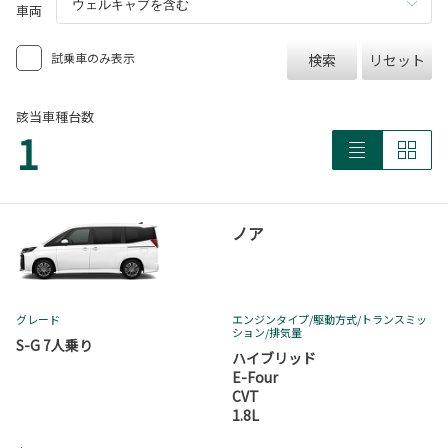
車両
試乗車のみ表示
検索
リセット
該当車種台数
1
ノア
グレード
エンジンタイプ
/駆動方式/
トランスミッ
ション
/排気量
S-G 7人乗り
ハイブリッド
E-Four
CVT
1.8L