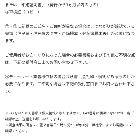
または「印鑑証明書」（発行から3ヵ月以内のもの）
③車検証（コピー）
②・③に記載のご氏名・ご住所が異なる場合は、つながりが確認できる
書類（住民票・住民票の附票・戸籍謄本・登記簿謄本等）が必要になり
ます。
ご使用者がお亡くなりになった場合の必要書類およびその他ご不明な点
は、下記の受付窓口までお問い合わせ下さい。
④ディーラー・業者様依頼の場合は念書（会社印・横判があるもの）が
必要になります。ご不明な場合は下記の受付窓口までお問い合わせ下さ
い。
※FAXをいただく書類は個人情報となりますので、FAX番号に間違いないか今一度ご
確認の上、送信をお願いいたします。
※調査結果の回答は、翌々営業日９時30分～18時00分に弊社窓口までお電話にてご
確認ください。